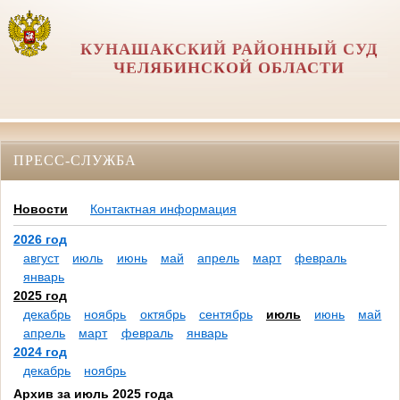
КУНАШАКСКИЙ РАЙОННЫЙ СУД
ЧЕЛЯБИНСКОЙ ОБЛАСТИ
ПРЕСС-СЛУЖБА
Новости
Контактная информация
2026 год
август
июль
июнь
май
апрель
март
февраль
январь
2025 год
декабрь
ноябрь
октябрь
сентябрь
июль
июнь
май
апрель
март
февраль
январь
2024 год
декабрь
ноябрь
Архив за июль 2025 года