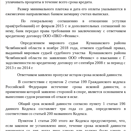
уплачивать проценты в течение всего срока кредита.
Размер минимального платежа и дата его оплаты указываются в
ежемесячно направляемых банком заемщику счетах-выписках.
По генеральному соглашению в отношении уступки
прав(требований) от февраля 2015 г. и дополнительных соглашений по
нему, банк передал права требования по заключенному с ответчиком
кредитному договору ООО «ПКО «Феникс».
Определением мирового судьи Кунашакского района
Челябинской области в ноябре 2018 года, отменен судебный приказ,
выданный мировым судьей судебного участка Кунашакского района
Челябинской области по заявлению ООО «Феникс» о взыскании с Г.
задолженности по кредитному договору от сентября 2008 г. за период с
2013 г. по 2014 г.
Ответчиком заявлено пропуске истцом срока исковой давности.
В соответствии с пунктом 2 статьи 199 Гражданского кодекса
Российской Федерации истечение срока исковой давности, о
применении которой заявлено стороной в споре, является основанием к
вынесению судом решения об отказе в иске.
Общий срок исковой давности согласно пункту 1 статьи 196
данного Кодекса составляет три года со дня, определяемого в
соответствии со статьей 200 названного Кодекса.
Пунктом 1 статьи 200 этого же Кодекса предусмотрено, что,
если законом не установлено иное, течение срока исковой давности
начинается со дня, когда лицо узнало или должно было узнать о