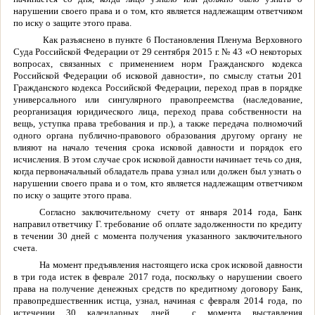
нарушении своего права и о том, кто является надлежащим ответчиком
по иску о защите этого права.
Как разъяснено в пункте 6 Постановления Пленума Верховного
Суда Российской Федерации от 29 сентября 2015 г. № 43 «О некоторых
вопросах, связанных с применением норм Гражданского кодекса
Российской Федерации об исковой давности», по смыслу статьи 201
Гражданского кодекса Российской Федерации, переход прав в порядке
универсального или сингулярного правопреемства (наследование,
реорганизация юридического лица, переход права собственности на
вещь, уступка права требования и пр.), а также передача полномочий
одного органа публично-правового образования другому органу не
влияют на начало течения срока исковой давности и порядок его
исчисления. В этом случае срок исковой давности начинает течь со дня,
когда первоначальный обладатель права узнал или должен был узнать о
нарушении своего права и о том, кто является надлежащим ответчиком
по иску о защите этого права.
Согласно заключительному счету от января 2014 года, Банк
направил ответчику Г. требование об оплате задолженности по кредиту
в течении 30 дней с момента получения указанного заключительного
счета.
На момент предъявления настоящего иска срок исковой давности
в три года истек в феврале 2017 года, поскольку о нарушении своего
права на получение денежных средств по кредитному договору Банк,
правопредшественник истца, узнал, начиная с февраля 2014 года, по
истечении 30 календарных дней с момента выставления