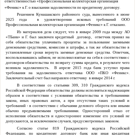
ответственностью «Профессиональная коллекторская организация
«Феникс» к Г. о взыскании задолженности по кредитному договору.
Решением Кунашакского районного суда, вынесенного в июне
2025 года в удовлетворении исковых требований ООО
Профессиональная коллекторская организация «Феникс» к Г. отказано.
Из материалов дела следует, что в январе 2009 года между АО
«ТБанк» и Г. был заключен кредитный договор, ответчик принял на
себя обязательства уплачивать проценты за пользование заемными
денежными средствами, комиссии и штрафы, а так же обязательство в
установленные сроки вернуть заемные денежные средства. Ответчик,
воспользовавшись займом, не исполнил взятые на себя в соответствии с
договором обязательства по возврату суммы кредита, в результате чего
возникла задолженность. В апреле 2015 года банк уступил права
требования на задолженность ответчика ООО «ПКО «Феникс».
Заключительный счет был направлен ответчику в январе 2014 г.
В соответствии со статьями 309, 310 Гражданского кодекса
Российской Федерации обязательства должны исполняться надлежащим
образом в соответствии с условиями обязательства и требованиями
закона, иных правовых актов, а при отсутствии таких условий и
требований - в соответствии с обычаями делового оборота или иными
обычно предъявляемыми требованиями. Односторонний отказ от
исполнения обязательств и одностороннее изменение его условий не
допускаются, за исключением случаев, предусмотренных законом.
Согласно статье 819 Гражданского кодекса Российской
Федерации, по кредитному договору банк или иная кредитная